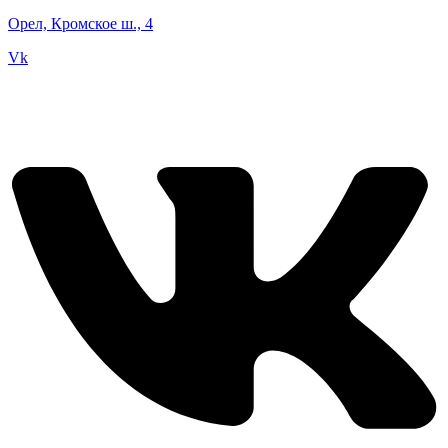
Орел, Кромское ш., 4
Vk