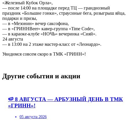
«Железный Кубок Орла»,
— после 14:00 на площадке перед ТЦ — грандиозный
праздник «Большие гонки», страусиные бега, розыгрыш яйца,
подарки и призы,
— в «Мезонин» вечер саксофона,
— в «ГРИННBeer» кавер-группа «Time Code»,
— в караоке-клубе «НОЧЬ» вечеринка «Сияй».
24 августа
— в 13:00 на 2 этаже мастер-класс от «Леонардо».
Увидимся совсем скоро в ТМК «ГРИНН»!
Другие события и акции
🍉 8 АВГУСТА — АРБУЗНЫЙ ДЕНЬ В ТМК
«ГРИНН»!
05 августа 2026