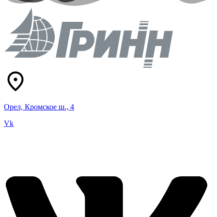
Орел, Кромское ш., 4
Vk