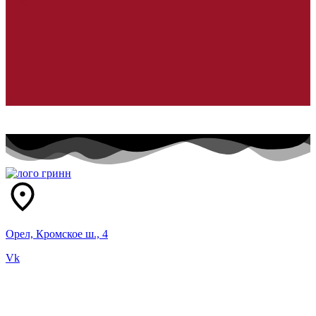
Орел, Кромское ш., 4
Vk