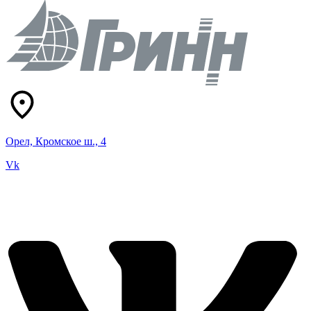
Орел, Кромское ш., 4
Vk