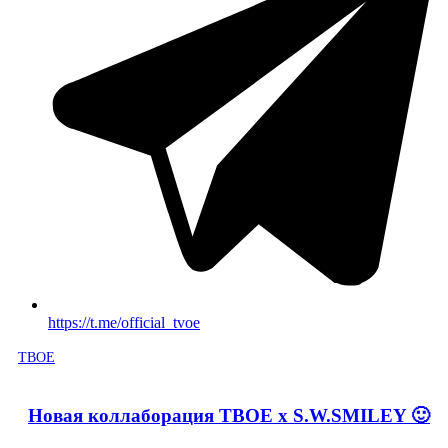
https://t.me/official_tvoe
ТВОЕ
Новая коллаборация ТВОЕ х S.W.SMILEY 🙂