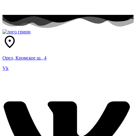
Орел, Кромское ш., 4
Vk