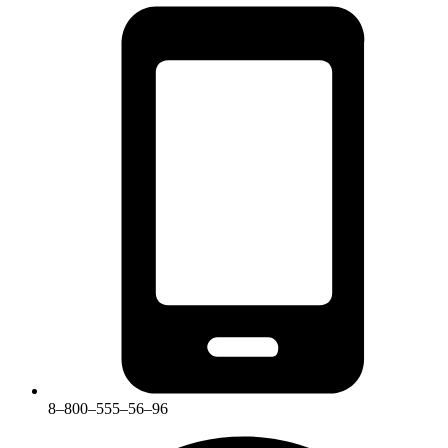
8‒800‒555‒56‒96